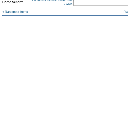
Zoeken binnen de straten van
Home Scherm
Zwolle:
< Randmeer home
Pla